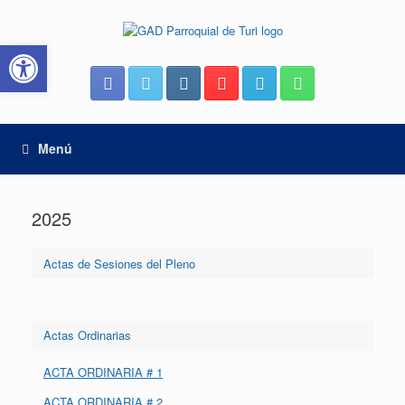
Saltar
al
Abrir barra de herramientas
contenido
Menú
2025
Actas de Sesiones del Pleno
Actas Ordinarias
ACTA ORDINARIA # 1
ACTA ORDINARIA # 2