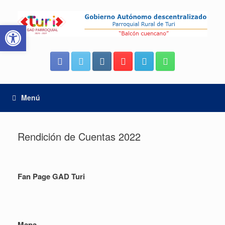
Saltar
al
Abrir barra de herramientas
contenido
Menú
Rendición de Cuentas 2022
Fan Page GAD Turi
Mapa