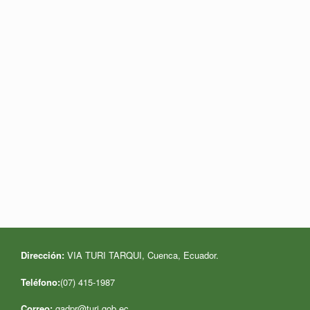
Dirección:
VIA TURI TARQUI, Cuenca, Ecuador
.
Teléfono:
(07) 415-1987
Correo:
gadpr@turi.gob.ec