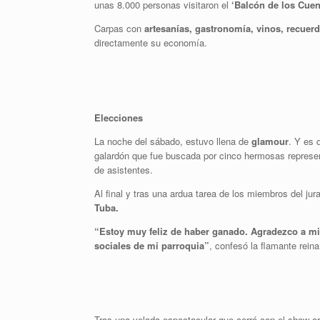
unas 8.000 personas visitaron el
‘Balcón de los Cue
Carpas con
artesanías, gastronomía, vinos, recuer
directamente su economía.
Elecciones
La noche del sábado, estuvo llena de
glamour
. Y es 
galardón que fue buscada por cinco hermosas repres
de asistentes.
Al final y tras una ardua tarea de los miembros del ju
Tuba.
“Estoy muy feliz de haber ganado. Agradezco a mi 
sociales de mi parroquia”
, confesó la flamante reina
Tras una velada espectacular que cerró con el show ar