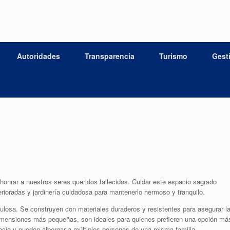
Autoridades
Transparencia
Turismo
Gest
onrar a nuestros seres queridos fallecidos. Cuidar este espacio sagrado
terioradas y jardinería cuidadosa para mantenerlo hermoso y tranquilo.
ulosa. Se construyen con materiales duraderos y resistentes para asegurar l
dimensiones más pequeñas, son ideales para quienes prefieren una opción má
acio y pueden albergar a múltiples personas de una misma familia.