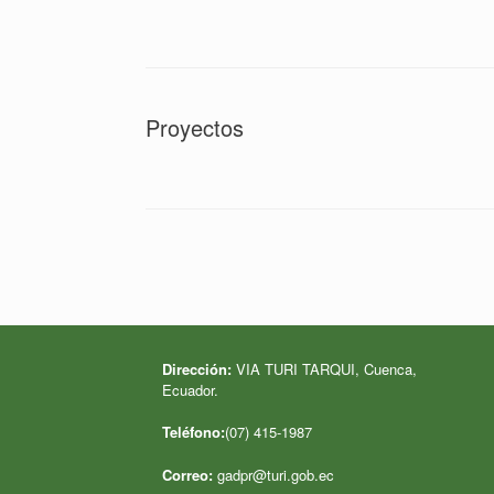
Proyectos
Navegador de artículos
Dirección:
VIA TURI TARQUI, Cuenca,
Ecuador
.
Teléfono:
(07) 415-1987
Correo:
gadpr@turi.gob.ec