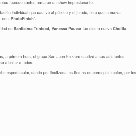
antes representantes armaron un show impresionante.
ación individual que cautivó al público y el jurado, hizo que la nueva
- con ‘
PhotoFinish’
.
nidad de
Santísima Trinidad, Vanessa Paucar
fue electa nueva
Cholita
s, a primera hora, el grupo San Juan Folklore cautivó a sus asistentes;
o a bailar a todos.
che espectacular, dando por finalizada las fiestas de parroquialización, por lo