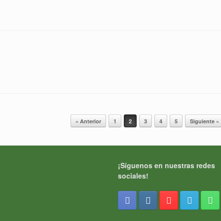
« Anterior
1
2
3
4
5
Siguiente »
¡Síguenos en nuestras redes
sociales!