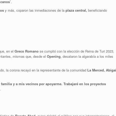
ncanos’
.
dos
y más, coparon las inmediaciones de la
plaza central,
beneficiando
que, en el
Greco Romano
se cumplió con la elección de Reina de Turi 2023,
entantes, mismas que, desde el
Opening
, desataron la algarabía a los miles
rado, la corona recayó en la representante de la comunidad
La Merced, Abigaí
familia y a mis vecinos por apoyarme. Trabajaré en los proyectos
.
tístico de
Renato Abad,
quien deleitó al público con sus interpretaciones, el