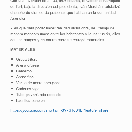
Con una inversión de 3.109,4506 dólares, el Gobierno Parroquial
de Turi, bajo la dirección del presidente, Iván Merchán, cristalizó
el sueño de cientos de personas que habitan en la comunidad
Asunción.
Y es que para poder hacer realidad dicha obra, se trabajo de
manera mancomunada entre los habitantes y la institución, ellos
con las mingas y en contra parte se entregó materiales.
MATERIALES
Grava tritura
Arena gruesa
Cemento
Arena fina
Varilla de acero corrugado
Cadenas viga
Tubo galvanizado redondo
Ladrillos panelón
https://youtube.com/shorts/m-3VxS1cB1E?feature=share