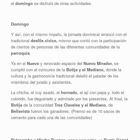
el
domingo
se disfrutó de otras actividades.
Domingo
Y así, con el mismo ímpetu, la jornada dominical arrancó con el
tradicional
desfile cívico,
mismo que contó con la participación
de cientos de personas de las diferentes comunidades de la
parroquia
.
Ya en el
Nuevo
y renovado espacio del
Nuevo Mirador,
se
cumplió con el concurso de la
Botija y el Mediano,
donde la
cultura y la gastronomía tradicional deleitó el paladar de los
miembros del jurado y asistentes.
La chicha, el cuy asado, el
hornado
, el ají con pepa y, todo el
colorido, fue degustado y admirado por los presentes. Al final, la
Botija
de la comunidad
Tres Claveles y el Mediano
, de
Bellavista
fueron los ganadores. (Premio es de 10 sacos de
cemento para cada una de las comunidades)
Patapamba y Hierba Buenas,
como segundas, y;
Punta Corral