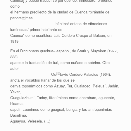
Cuenca] y puede traducirse por querido, inmediato, preferido”,
como
el hermano predilecto de la ciudad de Cuenca “pirámide de
panoramas
infinitos/ antena de vibraciones
luminosas/ primer habitante de
Cuenca” como escribiera Luis Cordero Crespo al Balcón, en
1919.
En el Diccionario quichua– español, de Stark y Muysken (1977,
338)
aparece la traducción de turi, como cuñado o sobrino. Otro
autor,
Octavio Cordero Palacios (1964),
anota el vocablos kañar de los que se
deriva toponímicos como Azuay, Tui, Gualaceo, Peleusí, Jadán,
Yaver,
Guagulazhumi, Taday, fitonímicos como chamburo, aguacate,
hicama,
capulí, zoónimos como guagual, bunga, y las antroponimias
Baculima,
Aguaysa, Velesela. (…)